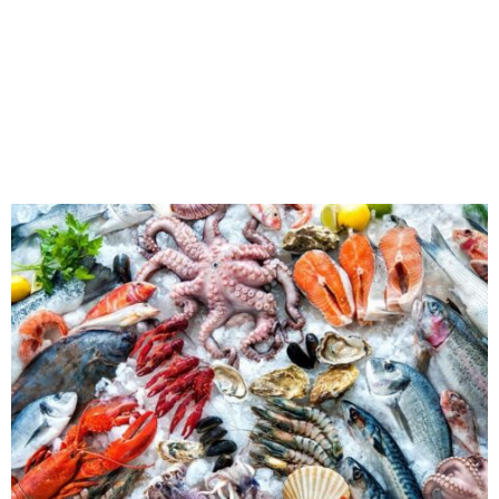
M
E
N
U