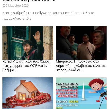
5 Μαρτίου 2026
Στους ρυθμούς του Hollywood και του Brad Pitt – Όλο το
παρασκήνιο από...
«Brad Pitt στη Χαλκίδα: Χαμός
Μπαράκος: Η πυρκαγιά στο
στις γραμμές του ΟΣΕ για ένα
Δήμο Κύμης Αλιβερίου είναι σε
βλέμμα...
ύφεση, αλλά οι...