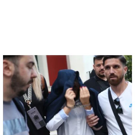
M
E
N
U