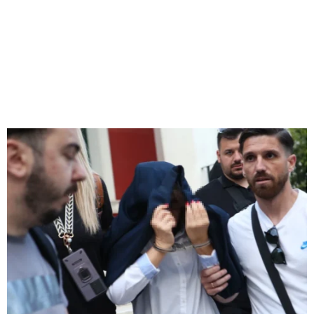
M
E
N
U