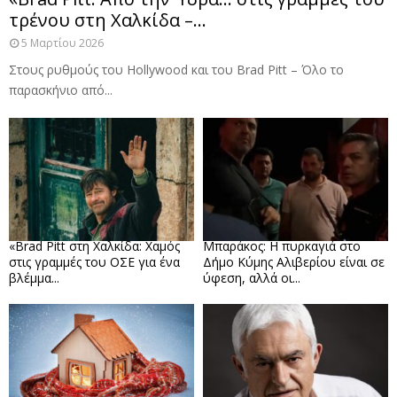
τρένου στη Χαλκίδα –...
5 Μαρτίου 2026
Στους ρυθμούς του Hollywood και του Brad Pitt – Όλο το
παρασκήνιο από...
«Brad Pitt στη Χαλκίδα: Χαμός
Μπαράκος: Η πυρκαγιά στο
στις γραμμές του ΟΣΕ για ένα
Δήμο Κύμης Αλιβερίου είναι σε
βλέμμα...
ύφεση, αλλά οι...