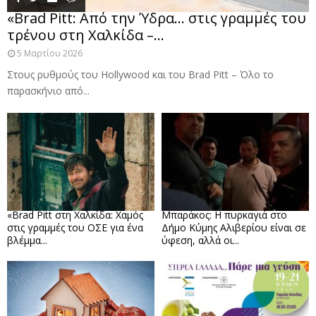
«Brad Pitt: Από την Ύδρα… στις γραμμές του
τρένου στη Χαλκίδα –...
5 Μαρτίου 2026
Στους ρυθμούς του Hollywood και του Brad Pitt – Όλο το
παρασκήνιο από...
«Brad Pitt στη Χαλκίδα: Χαμός
Μπαράκος: Η πυρκαγιά στο
στις γραμμές του ΟΣΕ για ένα
Δήμο Κύμης Αλιβερίου είναι σε
βλέμμα...
ύφεση, αλλά οι...