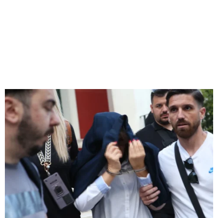
M
E
N
U