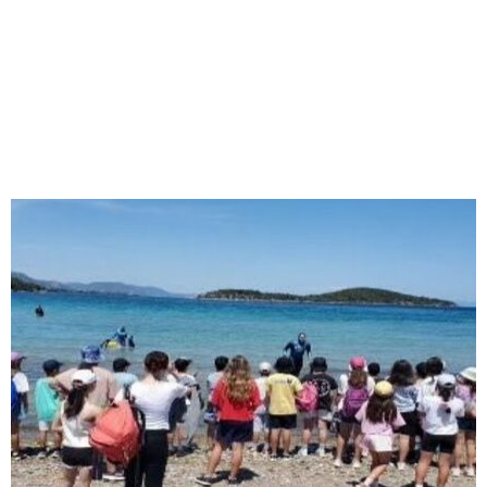
M
E
N
U