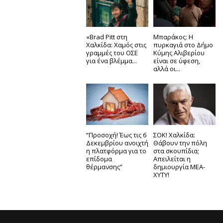
«Brad Pitt στη
Μπαράκος: Η
Χαλκίδα: Χαμός στις
πυρκαγιά στο Δήμο
γραμμές του ΟΣΕ
Κύμης Αλιβερίου
για ένα βλέμμα...
είναι σε ύφεση,
αλλά οι...
“Προσοχή! Έως τις 6
ΣΟΚ! Χαλκίδα:
Δεκεμβρίου ανοιχτή
Θάβουν την πόλη
η πλατφόρμα για το
στα σκουπίδια;
επίδομα
Απειλείται η
θέρμανσης”
δημιουργία ΜΕΑ-
ΧΥΤΥ!