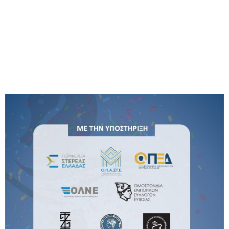
M
E
N
U