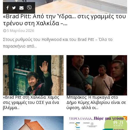
«Brad Pitt: Από την Ύδρα… στις γραμμές του
τρένου στη Χαλκίδα –...
5 Μαρτίου 2026
Στους ρυθμούς του Hollywood και του Brad Pitt – Όλο το
παρασκήνιο από...
«Brad Pitt στη Χαλκίδα: Χαμός
Μπαράκος: Η πυρκαγιά στο
στις γραμμές του ΟΣΕ για ένα
Δήμο Κύμης Αλιβερίου είναι σε
βλέμμα...
ύφεση, αλλά οι...