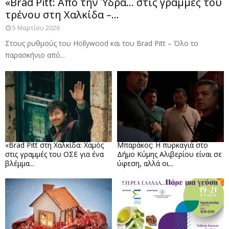
«Brad Pitt: Από την Ύδρα… στις γραμμές του
τρένου στη Χαλκίδα –...
5 Μαρτίου 2026
Στους ρυθμούς του Hollywood και του Brad Pitt – Όλο το
παρασκήνιο από...
«Brad Pitt στη Χαλκίδα: Χαμός
Μπαράκος: Η πυρκαγιά στο
στις γραμμές του ΟΣΕ για ένα
Δήμο Κύμης Αλιβερίου είναι σε
βλέμμα...
ύφεση, αλλά οι...