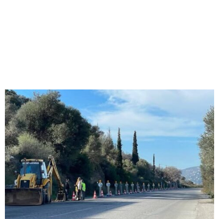
M
E
N
U